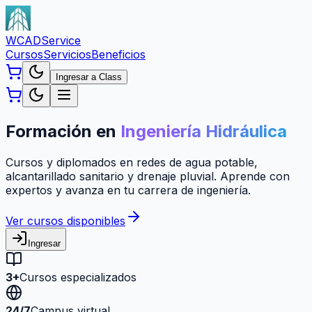
WCAD
Service
Cursos
Servicios
Beneficios
Ingresar a Class
Formación en
Ingeniería Hidráulica
Cursos y diplomados en redes de agua potable,
alcantarillado sanitario y drenaje pluvial. Aprende con
expertos y avanza en tu carrera de ingeniería.
Ver cursos disponibles
Ingresar
3+
Cursos especializados
24/7
Campus virtual