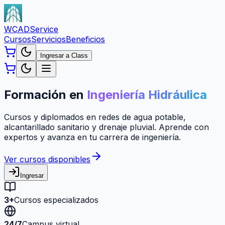
WCAD
Service
Cursos
Servicios
Beneficios
Ingresar a Class
Formación en
Ingeniería Hidráulica
Cursos y diplomados en redes de agua potable,
alcantarillado sanitario y drenaje pluvial. Aprende con
expertos y avanza en tu carrera de ingeniería.
Ver cursos disponibles
Ingresar
3+
Cursos especializados
24/7
Campus virtual