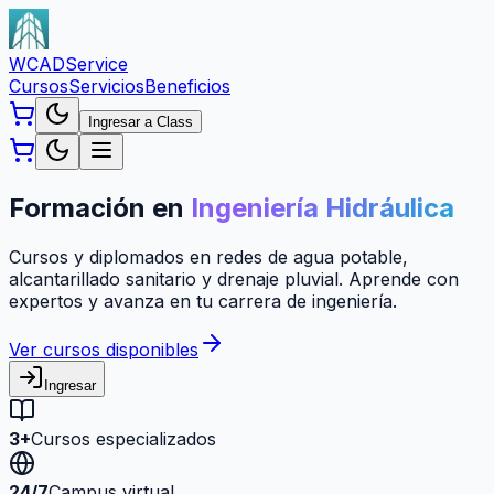
WCAD
Service
Cursos
Servicios
Beneficios
Ingresar a Class
Formación en
Ingeniería Hidráulica
Cursos y diplomados en redes de agua potable,
alcantarillado sanitario y drenaje pluvial. Aprende con
expertos y avanza en tu carrera de ingeniería.
Ver cursos disponibles
Ingresar
3+
Cursos especializados
24/7
Campus virtual