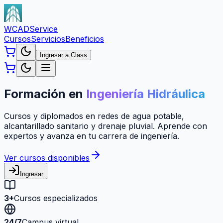
WCAD
Service
Cursos
Servicios
Beneficios
Ingresar a Class
Formación en
Ingeniería Hidráulica
Cursos y diplomados en redes de agua potable,
alcantarillado sanitario y drenaje pluvial. Aprende con
expertos y avanza en tu carrera de ingeniería.
Ver cursos disponibles
Ingresar
3+
Cursos especializados
24/7
Campus virtual