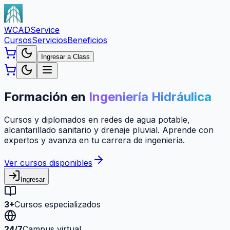
WCAD
Service
Cursos
Servicios
Beneficios
Ingresar a Class
Formación en
Ingeniería Hidráulica
Cursos y diplomados en redes de agua potable,
alcantarillado sanitario y drenaje pluvial. Aprende con
expertos y avanza en tu carrera de ingeniería.
Ver cursos disponibles
Ingresar
3+
Cursos especializados
24/7
Campus virtual