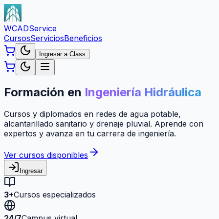
WCAD
Service
Cursos
Servicios
Beneficios
Ingresar a Class
Formación en
Ingeniería Hidráulica
Cursos y diplomados en redes de agua potable,
alcantarillado sanitario y drenaje pluvial. Aprende con
expertos y avanza en tu carrera de ingeniería.
Ver cursos disponibles
Ingresar
3+
Cursos especializados
24/7
Campus virtual