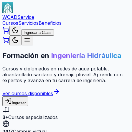
WCAD
Service
Cursos
Servicios
Beneficios
Ingresar a Class
Formación en
Ingeniería Hidráulica
Cursos y diplomados en redes de agua potable,
alcantarillado sanitario y drenaje pluvial. Aprende con
expertos y avanza en tu carrera de ingeniería.
Ver cursos disponibles
Ingresar
3+
Cursos especializados
24/7
Campus virtual