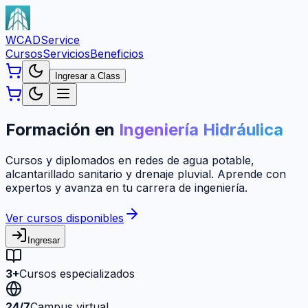
WCAD
Service
Cursos
Servicios
Beneficios
Ingresar a Class
Formación en
Ingeniería Hidráulica
Cursos y diplomados en redes de agua potable,
alcantarillado sanitario y drenaje pluvial. Aprende con
expertos y avanza en tu carrera de ingeniería.
Ver cursos disponibles
Ingresar
3+
Cursos especializados
24/7
Campus virtual