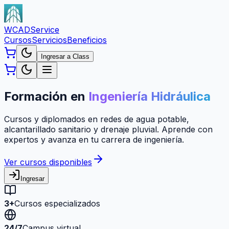
WCAD
Service
Cursos
Servicios
Beneficios
Ingresar a Class
Formación en
Ingeniería Hidráulica
Cursos y diplomados en redes de agua potable,
alcantarillado sanitario y drenaje pluvial. Aprende con
expertos y avanza en tu carrera de ingeniería.
Ver cursos disponibles
Ingresar
3+
Cursos especializados
24/7
Campus virtual