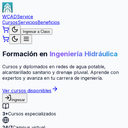
WCAD
Service
Cursos
Servicios
Beneficios
Ingresar a Class
Formación en
Ingeniería Hidráulica
Cursos y diplomados en redes de agua potable,
alcantarillado sanitario y drenaje pluvial. Aprende con
expertos y avanza en tu carrera de ingeniería.
Ver cursos disponibles
Ingresar
3+
Cursos especializados
24/7
Campus virtual