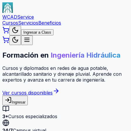
WCAD
Service
Cursos
Servicios
Beneficios
Ingresar a Class
Formación en
Ingeniería Hidráulica
Cursos y diplomados en redes de agua potable,
alcantarillado sanitario y drenaje pluvial. Aprende con
expertos y avanza en tu carrera de ingeniería.
Ver cursos disponibles
Ingresar
3+
Cursos especializados
24/7
Campus virtual