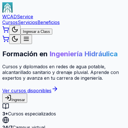
WCAD
Service
Cursos
Servicios
Beneficios
Ingresar a Class
Formación en
Ingeniería Hidráulica
Cursos y diplomados en redes de agua potable,
alcantarillado sanitario y drenaje pluvial. Aprende con
expertos y avanza en tu carrera de ingeniería.
Ver cursos disponibles
Ingresar
3+
Cursos especializados
24/7
Campus virtual