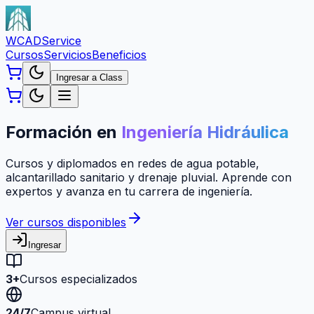
WCAD
Service
Cursos
Servicios
Beneficios
Ingresar a Class
Formación en
Ingeniería Hidráulica
Cursos y diplomados en redes de agua potable,
alcantarillado sanitario y drenaje pluvial. Aprende con
expertos y avanza en tu carrera de ingeniería.
Ver cursos disponibles
Ingresar
3+
Cursos especializados
24/7
Campus virtual