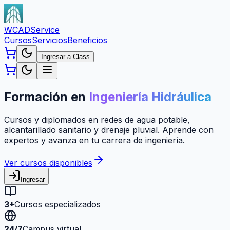
WCAD
Service
Cursos
Servicios
Beneficios
Ingresar a Class
Formación en
Ingeniería Hidráulica
Cursos y diplomados en redes de agua potable,
alcantarillado sanitario y drenaje pluvial. Aprende con
expertos y avanza en tu carrera de ingeniería.
Ver cursos disponibles
Ingresar
3+
Cursos especializados
24/7
Campus virtual