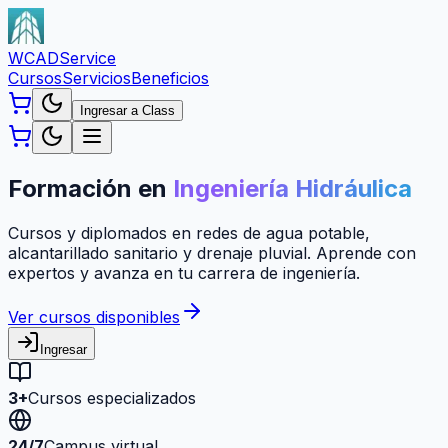
WCAD
Service
Cursos
Servicios
Beneficios
Ingresar a Class
Formación en
Ingeniería Hidráulica
Cursos y diplomados en redes de agua potable,
alcantarillado sanitario y drenaje pluvial. Aprende con
expertos y avanza en tu carrera de ingeniería.
Ver cursos disponibles
Ingresar
3+
Cursos especializados
24/7
Campus virtual