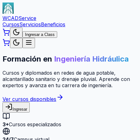
WCAD
Service
Cursos
Servicios
Beneficios
Ingresar a Class
Formación en
Ingeniería Hidráulica
Cursos y diplomados en redes de agua potable,
alcantarillado sanitario y drenaje pluvial. Aprende con
expertos y avanza en tu carrera de ingeniería.
Ver cursos disponibles
Ingresar
3+
Cursos especializados
24/7
Campus virtual