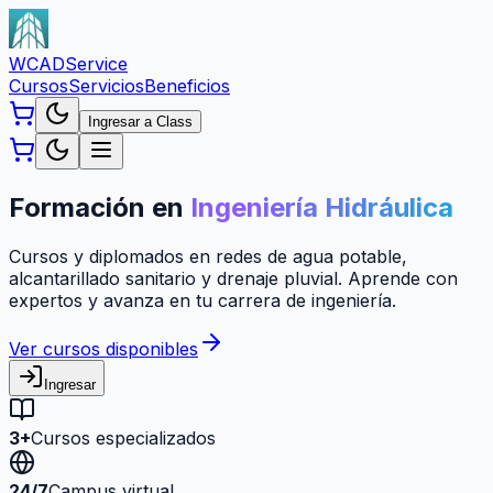
WCAD
Service
Cursos
Servicios
Beneficios
Ingresar a Class
Formación en
Ingeniería Hidráulica
Cursos y diplomados en redes de agua potable,
alcantarillado sanitario y drenaje pluvial. Aprende con
expertos y avanza en tu carrera de ingeniería.
Ver cursos disponibles
Ingresar
3+
Cursos especializados
24/7
Campus virtual