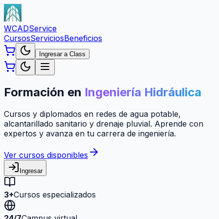
WCAD
Service
Cursos
Servicios
Beneficios
Ingresar a Class
Formación en
Ingeniería Hidráulica
Cursos y diplomados en redes de agua potable,
alcantarillado sanitario y drenaje pluvial. Aprende con
expertos y avanza en tu carrera de ingeniería.
Ver cursos disponibles
Ingresar
3+
Cursos especializados
24/7
Campus virtual