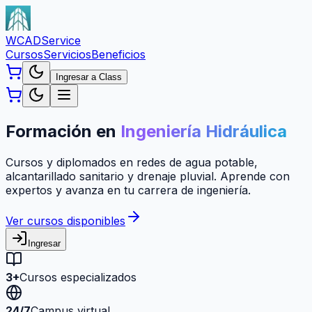
WCAD
Service
Cursos
Servicios
Beneficios
Ingresar a Class
Formación en
Ingeniería Hidráulica
Cursos y diplomados en redes de agua potable,
alcantarillado sanitario y drenaje pluvial. Aprende con
expertos y avanza en tu carrera de ingeniería.
Ver cursos disponibles
Ingresar
3+
Cursos especializados
24/7
Campus virtual