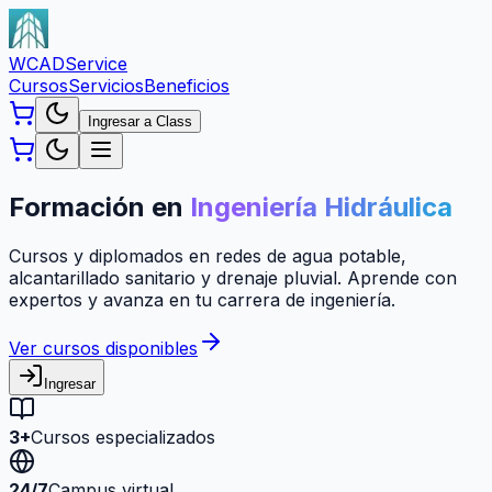
WCAD
Service
Cursos
Servicios
Beneficios
Ingresar a Class
Formación en
Ingeniería Hidráulica
Cursos y diplomados en redes de agua potable,
alcantarillado sanitario y drenaje pluvial. Aprende con
expertos y avanza en tu carrera de ingeniería.
Ver cursos disponibles
Ingresar
3+
Cursos especializados
24/7
Campus virtual