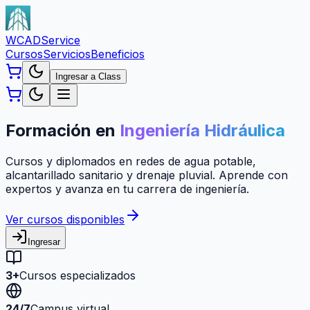
WCAD
Service
Cursos
Servicios
Beneficios
Ingresar a Class
Formación en
Ingeniería Hidráulica
Cursos y diplomados en redes de agua potable,
alcantarillado sanitario y drenaje pluvial. Aprende con
expertos y avanza en tu carrera de ingeniería.
Ver cursos disponibles
Ingresar
3+
Cursos especializados
24/7
Campus virtual