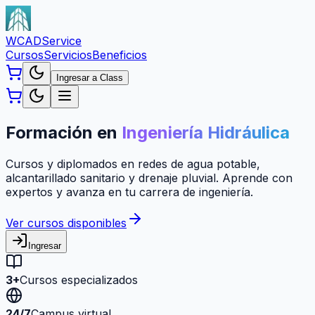
WCAD
Service
Cursos
Servicios
Beneficios
Ingresar a Class
Formación en
Ingeniería Hidráulica
Cursos y diplomados en redes de agua potable,
alcantarillado sanitario y drenaje pluvial. Aprende con
expertos y avanza en tu carrera de ingeniería.
Ver cursos disponibles
Ingresar
3+
Cursos especializados
24/7
Campus virtual