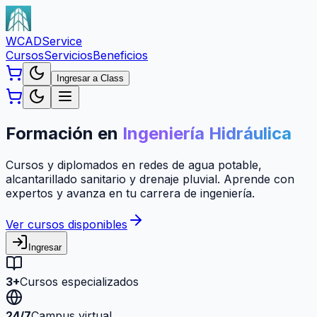
WCAD
Service
Cursos
Servicios
Beneficios
Ingresar a Class
Formación en
Ingeniería Hidráulica
Cursos y diplomados en redes de agua potable,
alcantarillado sanitario y drenaje pluvial. Aprende con
expertos y avanza en tu carrera de ingeniería.
Ver cursos disponibles
Ingresar
3+
Cursos especializados
24/7
Campus virtual