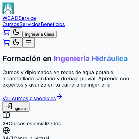
WCAD
Service
Cursos
Servicios
Beneficios
Ingresar a Class
Formación en
Ingeniería Hidráulica
Cursos y diplomados en redes de agua potable,
alcantarillado sanitario y drenaje pluvial. Aprende con
expertos y avanza en tu carrera de ingeniería.
Ver cursos disponibles
Ingresar
3+
Cursos especializados
24/7
Campus virtual