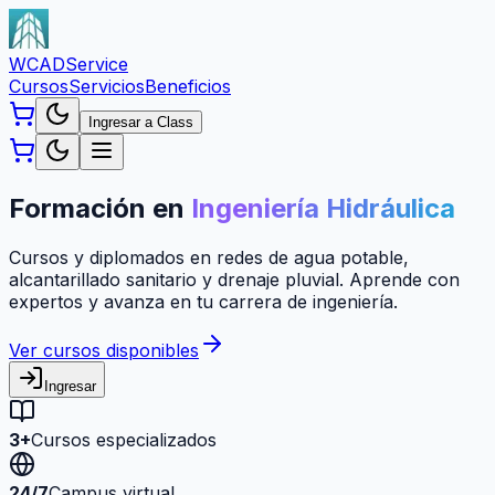
WCAD
Service
Cursos
Servicios
Beneficios
Ingresar a Class
Formación en
Ingeniería Hidráulica
Cursos y diplomados en redes de agua potable,
alcantarillado sanitario y drenaje pluvial. Aprende con
expertos y avanza en tu carrera de ingeniería.
Ver cursos disponibles
Ingresar
3+
Cursos especializados
24/7
Campus virtual