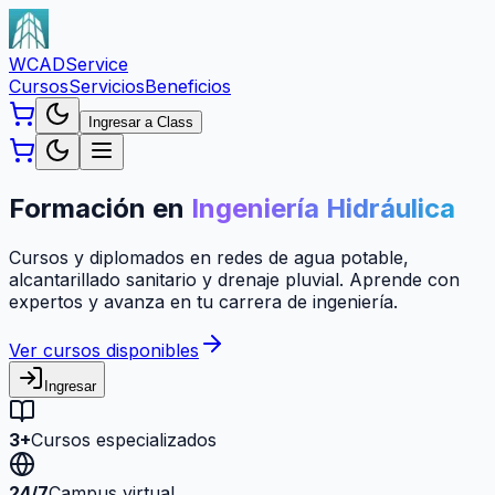
WCAD
Service
Cursos
Servicios
Beneficios
Ingresar a Class
Formación en
Ingeniería Hidráulica
Cursos y diplomados en redes de agua potable,
alcantarillado sanitario y drenaje pluvial. Aprende con
expertos y avanza en tu carrera de ingeniería.
Ver cursos disponibles
Ingresar
3+
Cursos especializados
24/7
Campus virtual