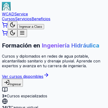
WCAD
Service
Cursos
Servicios
Beneficios
Ingresar a Class
Formación en
Ingeniería Hidráulica
Cursos y diplomados en redes de agua potable,
alcantarillado sanitario y drenaje pluvial. Aprende con
expertos y avanza en tu carrera de ingeniería.
Ver cursos disponibles
Ingresar
3+
Cursos especializados
24/7
Campus virtual