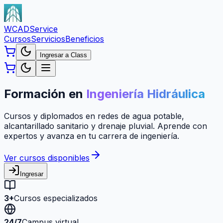
WCAD
Service
Cursos
Servicios
Beneficios
Ingresar a Class
Formación en
Ingeniería Hidráulica
Cursos y diplomados en redes de agua potable,
alcantarillado sanitario y drenaje pluvial. Aprende con
expertos y avanza en tu carrera de ingeniería.
Ver cursos disponibles
Ingresar
3+
Cursos especializados
24/7
Campus virtual