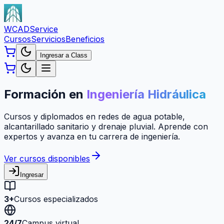
WCAD
Service
Cursos
Servicios
Beneficios
Ingresar a Class
Formación en
Ingeniería Hidráulica
Cursos y diplomados en redes de agua potable,
alcantarillado sanitario y drenaje pluvial. Aprende con
expertos y avanza en tu carrera de ingeniería.
Ver cursos disponibles
Ingresar
3+
Cursos especializados
24/7
Campus virtual