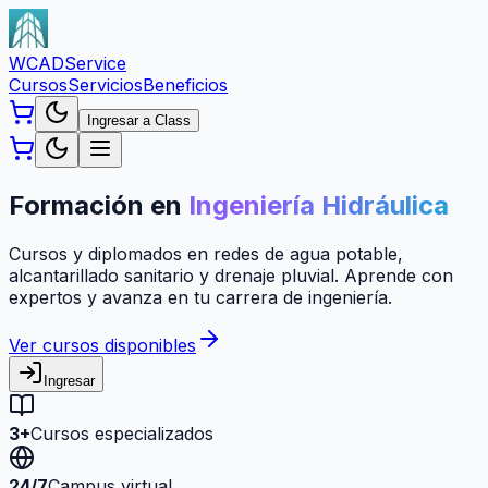
WCAD
Service
Cursos
Servicios
Beneficios
Ingresar a Class
Formación en
Ingeniería Hidráulica
Cursos y diplomados en redes de agua potable,
alcantarillado sanitario y drenaje pluvial. Aprende con
expertos y avanza en tu carrera de ingeniería.
Ver cursos disponibles
Ingresar
3+
Cursos especializados
24/7
Campus virtual