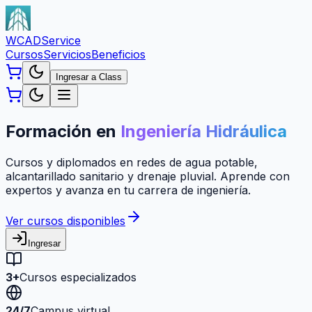
WCAD
Service
Cursos
Servicios
Beneficios
Ingresar a Class
Formación en
Ingeniería Hidráulica
Cursos y diplomados en redes de agua potable,
alcantarillado sanitario y drenaje pluvial. Aprende con
expertos y avanza en tu carrera de ingeniería.
Ver cursos disponibles
Ingresar
3+
Cursos especializados
24/7
Campus virtual