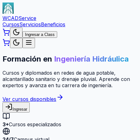
WCAD
Service
Cursos
Servicios
Beneficios
Ingresar a Class
Formación en
Ingeniería Hidráulica
Cursos y diplomados en redes de agua potable,
alcantarillado sanitario y drenaje pluvial. Aprende con
expertos y avanza en tu carrera de ingeniería.
Ver cursos disponibles
Ingresar
3+
Cursos especializados
24/7
Campus virtual