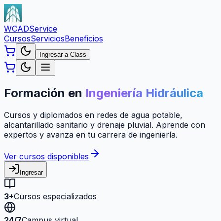
WCAD
Service
Cursos
Servicios
Beneficios
Ingresar a Class
Formación en
Ingeniería Hidráulica
Cursos y diplomados en redes de agua potable,
alcantarillado sanitario y drenaje pluvial. Aprende con
expertos y avanza en tu carrera de ingeniería.
Ver cursos disponibles
Ingresar
3+
Cursos especializados
24/7
Campus virtual