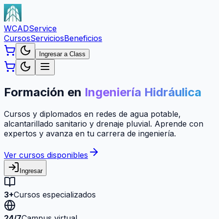
WCAD
Service
Cursos
Servicios
Beneficios
Ingresar a Class
Formación en
Ingeniería Hidráulica
Cursos y diplomados en redes de agua potable,
alcantarillado sanitario y drenaje pluvial. Aprende con
expertos y avanza en tu carrera de ingeniería.
Ver cursos disponibles
Ingresar
3+
Cursos especializados
24/7
Campus virtual