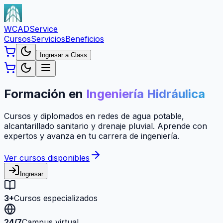
WCAD
Service
Cursos
Servicios
Beneficios
Ingresar a Class
Formación en
Ingeniería Hidráulica
Cursos y diplomados en redes de agua potable,
alcantarillado sanitario y drenaje pluvial. Aprende con
expertos y avanza en tu carrera de ingeniería.
Ver cursos disponibles
Ingresar
3+
Cursos especializados
24/7
Campus virtual