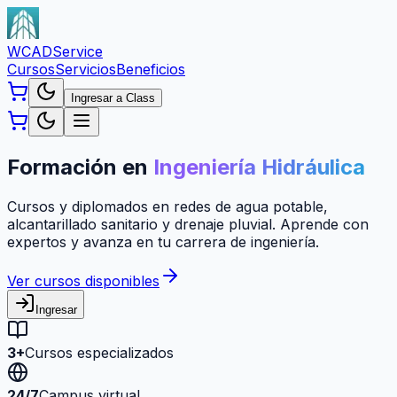
WCAD
Service
Cursos
Servicios
Beneficios
Ingresar a Class
Formación en
Ingeniería Hidráulica
Cursos y diplomados en redes de agua potable,
alcantarillado sanitario y drenaje pluvial. Aprende con
expertos y avanza en tu carrera de ingeniería.
Ver cursos disponibles
Ingresar
3+
Cursos especializados
24/7
Campus virtual