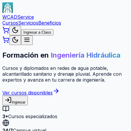
WCAD
Service
Cursos
Servicios
Beneficios
Ingresar a Class
Formación en
Ingeniería Hidráulica
Cursos y diplomados en redes de agua potable,
alcantarillado sanitario y drenaje pluvial. Aprende con
expertos y avanza en tu carrera de ingeniería.
Ver cursos disponibles
Ingresar
3+
Cursos especializados
24/7
Campus virtual